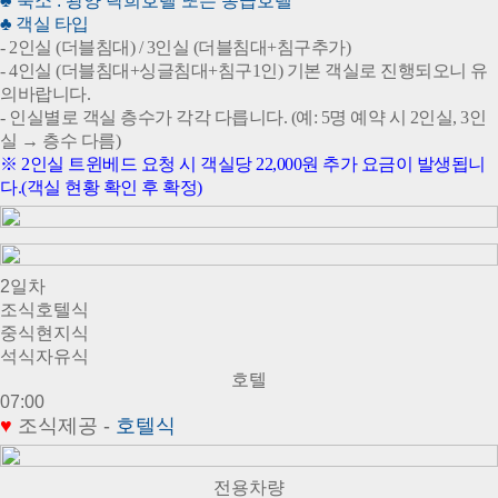
♣ 숙소 : 광양 락희호텔 또는 동급호텔
♣ 객실 타입
- 2인실 (더블침대) / 3인실 (더블침대+
침구추가
)
- 4인실 (더블침대+싱글침대+침구1인) 기본 객실로 진행되오니 유
의바랍니다.
- 인실별로 객실 층수가 각각 다릅니다. (예: 5명 예약 시 2인실, 3인
실 → 층수 다름)
※ 2인실 트윈베드 요청 시 객실당 22,000원 추가 요금이 발생됩니
다.
(객실 현황 확인 후 확정)
2일차
조식
호텔식
중식
현지식
석식
자유식
호텔
07:00
♥
조식제공 -
호
텔식
전용차량