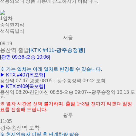
적용되오니 상품 이용에 참고하시기 바랍니다.
1일차
중식
현지식
석식
특별식
서울
09:19
용산역 출발
[KTX #411-광주송정행]
[광명 09:36-오송 10:06]
※
가는 열차는 아래 열차로 변경될 수 있습니다.
▶ KTX #407[목포행]
용산역 07:47-광명 08:05---광주송정역 09:42 도착
▶ KTX #409[목포행]
용산역 08:20-천안아산 08:55-오송 09:07---광주송정역 10:13 도
착
※
열차 시간은 선택 불가하며, 출발 1~3일 전까지 티켓과 일정
표를 전송해 드립니다.
광주
11:05
광주송정역 도착
※
현지인솔자 미팅 후 연계차량 탑승