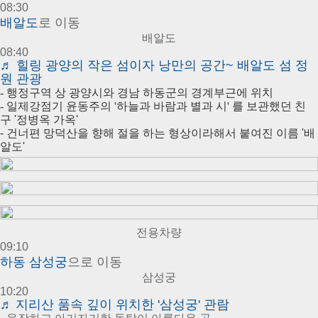
08:30
배
알도
로 이동
배알도
08:40
♬
힐링 광양의 작은 섬이자 낭만의 공간~ 배알도 섬 정
원 관광
- 행정구역 상 광양시와 경남 하동군의 경계부근에 위치
- 일제강점기 윤동주의 '하늘과 바람과 별과 시' 를 보관했던 친
구
'정병옥 가옥'
-
건너편 망덕산을 향해 절을 하는 형상이라해서 붙여진 이름
'배
알도'
전용차량
09:10
하
동 삼성궁
으로 이동
삼성궁
10:20
♬
지리산 품속 깊이 위치한 '삼성궁' 관람