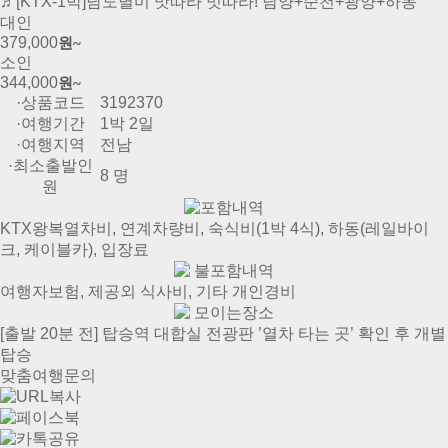
♬[KTX-1박]남도별미 맛따라 멋따라! 담양+순천+광양+하동
대인
379,000
원~
소인
344,000
원~
·상품코드
3192370
·여행기간
1박 2일
·여행지역
전남
·최소출발인
8 명
원
포함내역
KTX왕복열차비, 연계차량비, 숙식비(1박 4식), 하동(레일바이
크, 케이블카), 입장료
불포함내역
여행자보험, 제공외 식사비, 기타 개인경비
모이는장소
[출발 20분 전] 탑승역 대합실 전광판 ’열차 타는 곳’ 확인 후 개별
탑승
맞춤여행문의