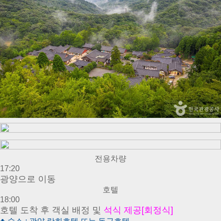
전용차량
17:20
광양으로
이동
호텔
18:00
호텔 도착 후 객실 배정 및
석식 제공[회정식]