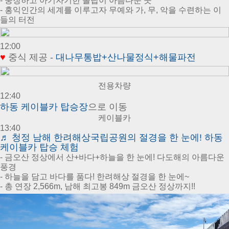
- 웅장하고 아기자기한 돌탑이 아름다운 곳
- 홍익인간의 세계를 이루고자 무예와 가, 무, 악을 수련하는 이
들의 터전
12:00
♥
중식 제공 -
대
나무통밥+산나물정식+해물파전
전용차량
12:40
하동
케이블카
탑승장
으로 이동
케이블카
13:40
♬
청정 남해 한려해상국립공원의 절경을 한 눈에! 하동
케이블카 탑승 체험
- 금오산 정상에서 산+바다+하늘을 한 눈에! 다도해의 아름다운
풍경
- 하늘을 담고 바다를 품다! 한려해상 절경을 한 눈에~
- 총 연장 2,566m, 남해 최고봉 849m 금오산 정상까지!!