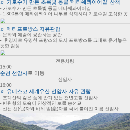
♬
가로수가 만든 초록빛 동굴 '메타쉐콰이어길' 산책
- 가로수가 만든 초록빛 동굴 메타쉐콰이어길
- 1,300본의 메타쉐콰이어 나무를 식재하여 가로수길 조성한 곳
♬ 메타프로방스 자유관람
- 문화와 예술이 공존하는 공간
- 휴양지로 유명한 프랑스의 도시 프로방스를 그대로 옮겨놓은
듯한 감성
전용차량
15:00
순천 선암사
로 이동
선암사
16:00
♬
유네스코 세계유산 선암사 자유 관람
- 조계산의 깊은 품에 안겨 있는 천년고찰 선암사
- 반원형의 모습이 인상적인 보물 승선교
- 신선 선(仙)자와 바위 암(巖)자를 써서 붙여진 이름 선암사