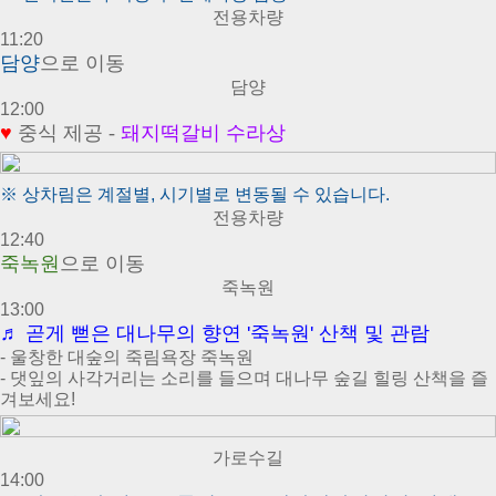
전용차량
11:20
담양
으로 이동
담양
12:00
♥
중식 제공 -
돼지떡갈비 수라상
※ 상차림은 계절별, 시기별로 변동될 수 있습니다.
전용차량
12:40
죽녹원
으로 이동
죽녹원
13:00
♬
곧게 뻗은 대나무의 향연 '죽녹원' 산책 및 관람
- 울창한 대숲의 죽림욕장 죽녹원
- 댓잎의 사각거리는 소리를 들으며 대나무 숲길 힐링 산책을 즐
겨보세요!
가로수길
14:00