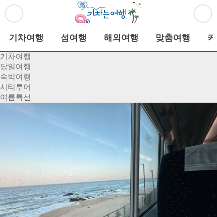
기차여행
섬여행
해외여행
맞춤여행
커
기차여행
당일여행
숙박여행
시티투어
여름특선