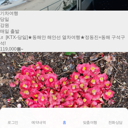
기차여행
당일
강원
매일 출발
♬ [KTX-당일]★동해안 해안선 열차여행★정동진+동해 구석구
석!
119,000
원~
로그인
예약내역
홈
맞춤여행
전화상담