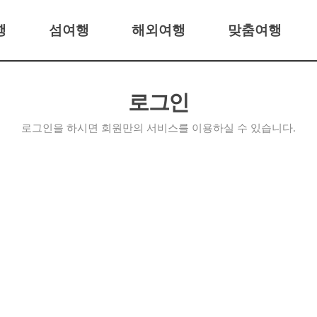
행
섬여행
해외여행
맞춤여행
행
홍도/흑산도
일본
행
백령도
중국
로그인
어
제주도
동남아시아
로그인을 하시면 회원만의 서비스를 이용하실 수 있습니다.
선
거문도/백도
울릉도/독도