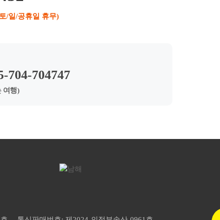
(토/일/공휴일 휴무)
5-704-704747
 여행)
8호
통신판매번호: 제2024-의정부송산-0961호