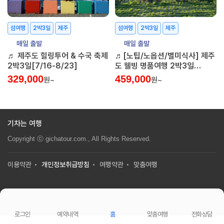
섬여행
2박3일
제주
섬여행
2박3일
제주
매일 출발
매일 출발
♬ 제주도 힐링투어 & 수국 축제
♬[노팁/노옵션/별미식사] 제주
2박3일[7/16-8/23]
도 웰빙 명품여행 2박3일
[7/16~8/23]
329,000
459,000
원~
원~
기차는 여행
Copyright ⓒ gichatour.com., All Rights Reserved.
이용약관
개인정보취급방침
여행약관
맞춤여행
로그인
예약내역
홈
맞춤여행
전화상담