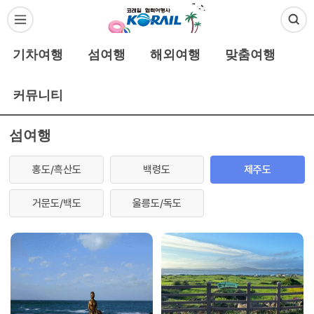
기차여행
섬여행
해외여행
맞춤여행
커뮤니티
섬여행
홍도/흑산도
백령도
제주도
거문도/백도
울릉도/독도