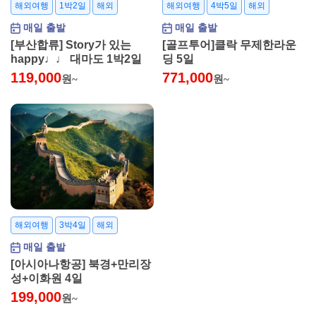
해외여행
1박2일
해외
해외여행
4박5일
해외
매일 출발
매일 출발
[부산합류] Story가 있는
[골프투어]클락 무제한라운
happy♩♩ 대마도 1박2일
딩 5일
119,000
771,000
원~
원~
해외여행
3박4일
해외
매일 출발
[아시아나항공] 북경+만리장
성+이화원 4일
199,000
원~