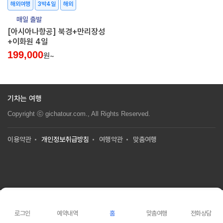
해외여행
3박4일
해외
매일 출발
[아시아나항공] 북경+만리장성
+이화원 4일
199,000
원~
기차는 여행
Copyright ⓒ gichatour.com., All Rights Reserved.
이용약관
개인정보취급방침
여행약관
맞춤여행
로그인
예약내역
홈
맞춤여행
전화상담