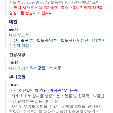
서울역 08:23-광명 08:42-오송 09:10-대전역 09:27 도착
※
열차 시간은 선택 불가하며, 출발 1~3일 전까지 티켓과
일정표를 전송해 드립니다.
대전
09:55
대전
역 도착
※
1번 출구 호국철도광장(한국철도공사 맞은편)에서 현지
인솔자 미팅
전용차량
10:10
뿌
리공원
으로 이동
대전의 명물
뿌리공원
10:40
♬
전국 유일의 효(孝) 테마공원 "뿌리공원"
- 세계 최초로 성씨를 상징하는 조형물 및 한국족보박물관
등을 관람할 수 있는 테마공원
- 자신의 뿌리를 되찾을 수 있는 성씨별 조형물, 잔디광장,
전망대, 수변무대 등 다양한 시설이 갖추어져 있어요~