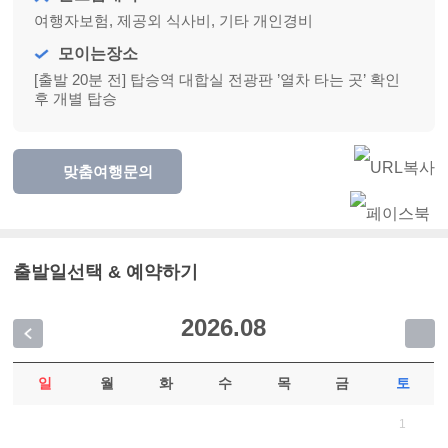
여행자보험, 제공외 식사비, 기타 개인경비
모이는장소
[출발 20분 전] 탑승역 대합실 전광판 ’열차 타는 곳’ 확인
후 개별 탑승
맞춤여행문의
출발일선택 & 예약하기
2026.
08
일
월
화
수
목
금
토
1