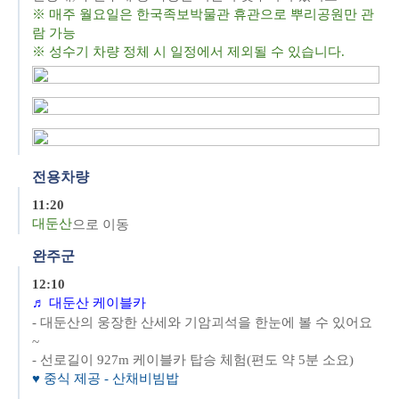
※ 매주 월요일은 한국족보박물관 휴관으로 뿌리공원만 관
람 가능
※ 성수기 차량 정체 시 일정에서 제외될 수 있습니다.
전용차량
11:20
대
둔산
으로 이동
완주군
12:10
♬
대둔산 케이블카
- 대둔산의 웅장한 산세와 기암괴석을 한눈에 볼 수 있어요
~
- 선로길이 927m 케이블카 탑승 체험(편도 약 5분 소요)
♥ 중식 제공 - 산채비빔밥