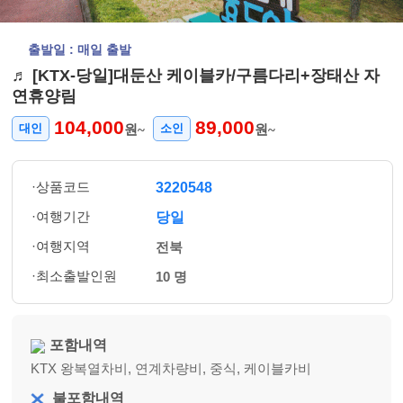
출발일 : 매일 출발
♬ [KTX-당일]대둔산 케이블카/구름다리+장태산 자
연휴양림
104,000
89,000
대인
소인
원~
원~
·상품코드
3220548
·여행기간
당일
·여행지역
전북
·최소출발인원
10 명
포함내역
KTX 왕복열차비, 연계차량비, 중식, 케이블카비
불포함내역