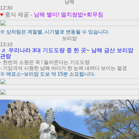
남해
12:30
♥
중식 제공 -
남해
별미! 멸치쌈밥+회무침
※
상차림은 계절별, 시기별로 변동될 수 있습니다.
보리암
13:10
♬ 우리나라 3대 기도도량 중 한 곳~ 남해 금산 보리암
관람
- 한번의 소원은 꼭 ! 들어준다는 기도도량
- 기암괴석 시원한 남해 바다가 한 눈에 내려다 보이는 절경
※
매표소~보리암 도보 약 15분 소요됩니다.