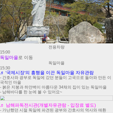
전용차량
15:00
독일마을
로 이동
독일마을
15:30
♬
'국제시장'의 흥행을 이끈 독일마을 자유관람
- 간호사와 광부로 독일에 갔던 분들이 고국으로 돌아와 만든 이
국적인 마을
- 붉은 지붕과 하얀벽이 아름다운 34채의 집이 있는 독일마을
- 남해바다를 한 눈에 볼 수 있어요~
♬
남해파독전시관(개별자유관람 - 입장료 별도)
- 가난했던 시절 독일에 파견된 광부와 간호사의 역사와 애환