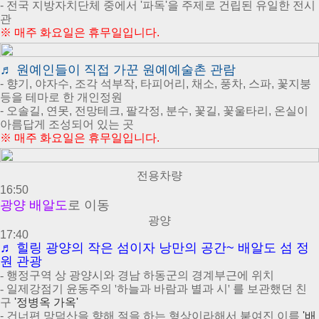
- 전국 지방자치단체 중에서 '파독'을 주제로 건립된 유일한 전시
관
※
매주 화요일은 휴무일입니다.
♬
원예인들이 직접 가꾼 원예예술촌 관람
- 향기, 야자수, 조각 석부작, 타피어리, 채소, 풍차, 스파, 꽃지붕
등을 테마로 한 개인정원
- 오솔길, 연못, 전망테크, 팔각정, 분수, 꽃길, 꽃울타리, 온실이
아름답게 조성되어 있는 곳
※
매주 화요일은 휴무일입니다.
전용차량
16:50
광양
배알도
로 이동
광양
17:40
♬
힐링 광양의 작은 섬이자 낭만의 공간~ 배알도 섬 정
원 관광
- 행정구역 상 광양시와 경남 하동군의 경계부근에 위치
- 일제강점기 윤동주의 '하늘과 바람과 별과 시' 를 보관했던 친
구
'정병옥 가옥'
-
건너편 망덕산을 향해 절을 하는 형상이라해서 붙여진 이름
'배