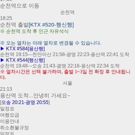
순천역
으로
이동
순천역
18:25
순천역 출발
[KTX #520-행신행]
※
순천역 도착 후 인근 자유석식
※
오는 열차는 아래 열차로 변경될 수 있습니다.
▶ KTX #584[용산행]
순천역 19:15---천안아산 21:58-광명 22:23-용산역 22:41 도착
▶ KTX #544
[행신행]
순천역 19:48---오송 21:43-광명 22:16-용산역 22:34 도착
※ 열차시간은 선택 불가하며, 출발 1~3일 전 확정 후 안내됩니
다.
서울
21:13
용산역 도착...안녕히 가세요~
[
오송 20:21-광명 20:55
]
일정표
여행요금
이용안내
취소환불규정
일정표