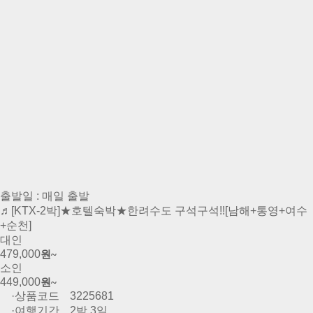
출발일 : 매일 출발
♬[KTX-2박]★호텔숙박★한려수도 구석구석!![남해+통영+여수
+순천]
대인
479,000
원~
소인
449,000
원~
·상품코드
3225681
·여행기간
2박 3일