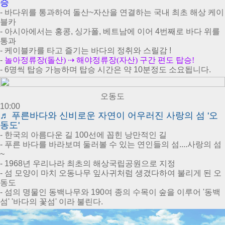
승
- 바다위를 통과하여 돌산~자산을 연결하는 국내 최초 해상 케이
블카
- 아시아에서는 홍콩, 싱가폴, 베트남에 이어 4번째로 바다 위를
통과
- 케이블카를 타고 즐기는 바다의 정취와 스릴감 !
-
놀아정류장(돌산) ⇢ 해야정류장(자산) 구간 편도 탑승!
- 6명씩 탑승 가능하며 탑승 시간은 약 10분정도 소요됩니다.
오동도
10:00
♬
푸른바다와 신비로운 자연이 어우러진 사랑의 섬 '오
동도'
- 한국의 아름다운 길 100선에 꼽힌 낭만적인 길
- 푸른 바다를 바라보며 둘러볼 수 있는 연인들의 섬....사랑의 섬
~
- 1968년 우리나라 최초의 해상국립공원으로 지정
- 섬 모양이 마치 오동나무 잎사귀처럼 생겼다하여 불리게 된 오
동도
- 섬의 명물인 동백나무와 190여 종의 수목이 숲을 이루어 '동백
섬' '바다의 꽃섬' 이라 불린다.