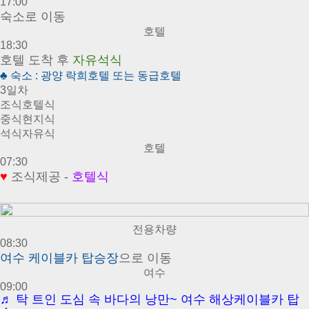
17:00
숙소로 이동
호텔
18:30
호텔 도착 후
자유석식
♣ 숙소 : 광양 락희호텔 또는 동급호텔
3일차
조식
호텔식
중식
현지식
석식
자유식
호텔
07:30
♥
조식제공 -
호텔식
전용차량
08:30
여수 케이블카 탑승장
으로 이동
여수
09:00
♬ 탁 트인 도심 속 바다의 낭만~ 여수 해상케이블카 탑