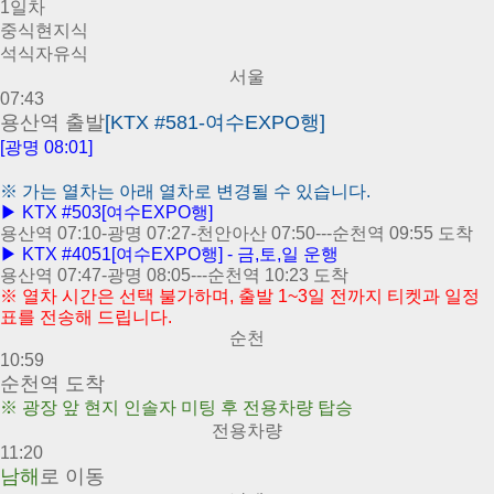
1일차
중식
현지식
석식
자유식
서울
07:43
용산역 출발
[KTX #581-여수EXPO행]
[광명 08:01]
※
가는 열차는 아래 열차로 변경될 수 있습니다.
▶ KTX #503[여수EXPO행]
용산역 07:10-광명 07:27-천안아산 07:50---순천역 09:55 도착
▶ KTX #4051[여수EXPO행] - 금,토,일 운행
용산역 07:47-광명 08:05---순천역 10:23 도착
※
열차 시간은 선택 불가하며, 출발 1~3일 전까지 티켓과 일정
표를 전송해 드립니다.
순천
10:59
순천역 도착
※
광장 앞 현지 인솔자 미팅 후 전용차량 탑승
전용차량
11:20
남해
로 이동