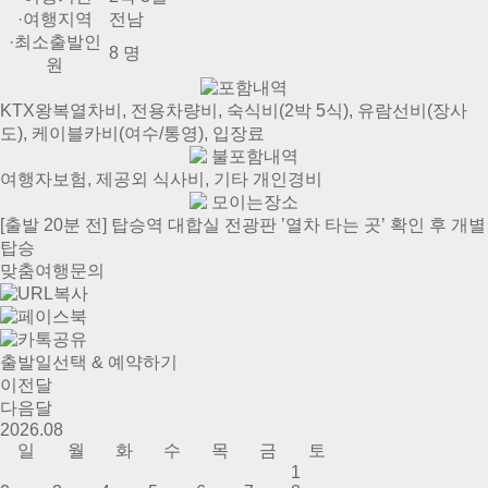
·여행지역
전남
·최소출발인
8 명
원
포함내역
KTX왕복열차비, 전용차량비, 숙식비(2박 5식), 유람선비(장사
도), 케이블카비(여수/통영), 입장료
불포함내역
여행자보험, 제공외 식사비, 기타 개인경비
모이는장소
[출발 20분 전] 탑승역 대합실 전광판 ’열차 타는 곳’ 확인 후 개별
탑승
맞춤여행문의
출발일선택 & 예약하기
이전달
다음달
2026.
08
일
월
화
수
목
금
토
1