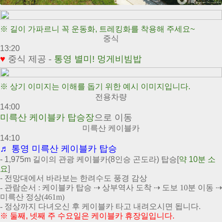
※
길이 가파르니 꼭 운동화, 트레킹화를 착용해 주세요~
중식
13:20
♥
중식 제공 -
통
영 별미! 멍게비빔밥
※ 상기 이미지는 이해를 돕기 위한 예시 이미지입니다.
전용차량
14:00
미륵산 케이블카 탑승장
으로 이동
미륵산 케이블카
14:10
♬ 통영 미륵산 케이블카 탑승
- 1,975m 길이의 관광 케이블카(8인승 곤도라) 탑승[
약 10분 소
요
]
- 전망대에서 바라보는 한려수도 풍경 감상
- 관람순서 : 케이블카 탑승
⇢ 상부역사 도착
⇢ 도보 10분 이동
⇢
미륵산 정상(461m)
- 정상까지 다녀오신 후 케이블카 타고 내려오시면 됩니다.
※ 둘째, 넷째 주 수요일은 케이블카 휴장일입니다.