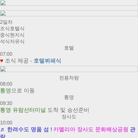
2일차
조식
호텔식
중식
현지식
석식
자유식
호텔
07:00
♥
조식 제공 -
호
텔뷔페식
전용차량
08:00
통영
으로 이동
통영
09:30
통영 유람선터미널
도착 및 승선준비
장사도
10:00
♬
한려수도 명품 섬 !
카멜리아 장사도 문화해상공원
관
람