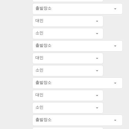
출발장소
대인
소인
출발장소
대인
소인
출발장소
대인
소인
출발장소