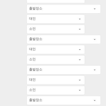
출발장소
대인
소인
출발장소
대인
소인
출발장소
대인
소인
출발장소