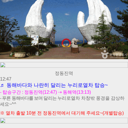
정동진역
12:47
♬
동해바다와 나란히 달리는 누리로열차 탑승
~
-
탑승구간 : 정동진역(12:47)
⇢
동해
역(13:13)
- 푸른 동해바다를 보며 달리는 누
리로열차 차창밖 풍경을 감상하
세요~^^
※ 열차 출발 10분 전 정동진역에서 대기해 주세요~(개별탑승)