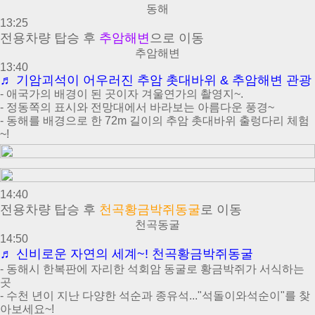
동해
13:25
전용차량 탑승 후
추암해변
으로 이동
추암해변
13:40
♬
기암괴석이 어우러진 추암 촛대바위 & 추암해변 관광
- 애국가의 배경이 된 곳이자 겨울연가의 촬영지~.
- 정동쪽의 표시와 전망대에서 바라보는 아름다운 풍경~
- 동해를 배경으로 한 72m 길이의 추암 촛대바위 출렁다리 체험
~!
14:40
전용차량 탑승 후
천곡황금박쥐동굴
로 이동
천곡동굴
14:50
♬
신비로운 자연의 세계~! 천곡황금박쥐동굴
- 동해시 한복판에 자리한 석회암 동굴로 황금박쥐가 서식하는
곳
- 수천 년이 지난 다양한 석순과 종유석...
"석돌이와석순이"를 찾
아보세요~!