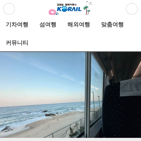
기차여행
섬여행
해외여행
맞춤여행
커뮤니티