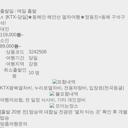
출발일 : 매일 출발
♬ [KTX-당일]★동해안 해안선 열차여행★정동진+동해 구석구
석!
대인
119,000
원~
소인
89,000
원~
·상품코드
3242508
·여행기간
당일
·여행지역
강원
·최소출발인
10 명
원
포함내역
KTX왕복열차비, 누리로열차비, 전용차량비, 입장료(천곡동굴)
불포함내역
여행자보험, 전 일정 식사비, 기타 개인경비
모이는장소
[출발 20분 전] 탑승역 대합실 전광판 ’열차 타는 곳’ 확인 후 개별
탑승
맞춤여행문의