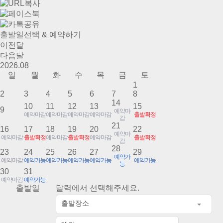
출발일선택 & 예약하기
이전달
다음달
2026.
08
일
월
화
수
목
금
토
1
2
3
4
5
6
7
8
14
10
11
12
13
15
9
예약마
예약마감
예약마감
예약마감
예약마감
출발확정
감
21
16
17
18
19
20
22
예약마
예약마감
출발확정
예약마감
출발확정
예약마감
출발확정
감
28
23
24
25
26
27
29
예약가
예약마감
예약가능
예약가능
예약가능
예약가능
예약가능
능
30
31
예약마감
예약가능
출발일
달력에서 선택해주세요.
출발장소