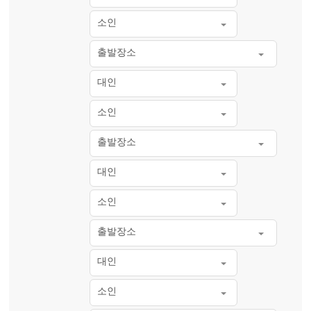
소인
출발장소
대인
소인
출발장소
대인
소인
출발장소
대인
소인