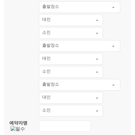
출발장소
대인
소인
출발장소
대인
소인
출발장소
대인
소인
예약자명