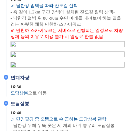
♬
남한강 암벽을 따라 잔도길 산책
- 총 길이 1.2km 구간 암벽에 설치된 잔도길 힐링 산책~
- 남한강 절벽 위 80~90m 수면 아래를 내려보며 하늘 길을
걷는 짜릿한 체험 만천하 스카이워크
※ 만천하 스카이워크는 서비스로 진행되는 일정으로 차량
정체 등의 이유로 이용 불가 시 입장료 환불 없음
연계차량
16:30
도담삼봉
으로 이동
도담삼봉
16:40
♬
단양팔경 중 으뜸으로 손 꼽히는 도담삼봉 관람
- 남한강 위에 우뚝 솟은 세 개의 바위 봉우리 도담삼봉