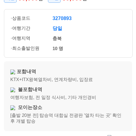
·상품코드
3270893
·여행기간
당일
·여행지역
충북
·최소출발인원
10 명
포함내역
KTX+ITX왕복열차비, 연계차량비, 입장료
불포함내역
여행자보험, 전 일정 식사비, 기타 개인경비
모이는장소
[출발 20분 전] 탑승역 대합실 전광판 ’열차 타는 곳’ 확인
후 개별 탑승