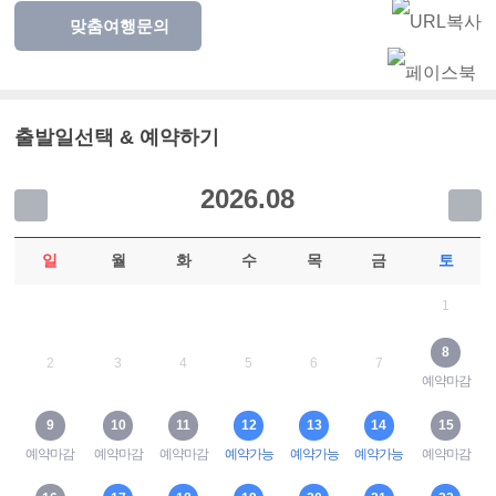
맞춤여행문의
출발일선택 & 예약하기
2026.
08
일
월
화
수
목
금
토
1
8
2
3
4
5
6
7
예약마감
9
10
11
12
13
14
15
예약마감
예약마감
예약마감
예약가능
예약가능
예약가능
예약마감