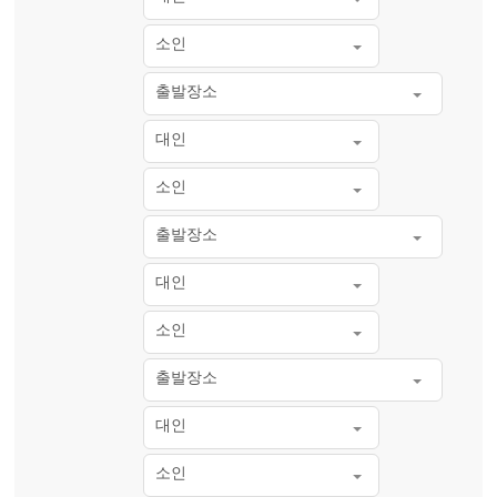
소인
출발장소
대인
소인
출발장소
대인
소인
출발장소
대인
소인